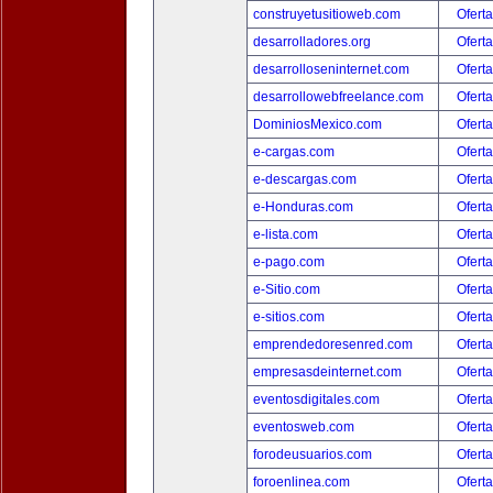
construyetusitioweb.com
Oferta
desarrolladores.org
Oferta
desarrolloseninternet.com
Oferta
desarrollowebfreelance.com
Oferta
DominiosMexico.com
Oferta
e-cargas.com
Oferta
e-descargas.com
Oferta
e-Honduras.com
Oferta
e-lista.com
Oferta
e-pago.com
Oferta
e-Sitio.com
Oferta
e-sitios.com
Oferta
emprendedoresenred.com
Oferta
empresasdeinternet.com
Oferta
eventosdigitales.com
Oferta
eventosweb.com
Oferta
forodeusuarios.com
Oferta
foroenlinea.com
Oferta