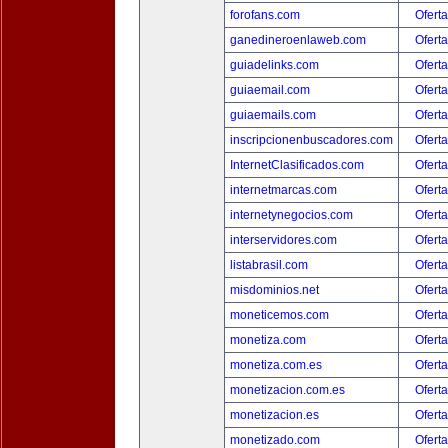
forofans.com
Oferta
ganedineroenlaweb.com
Oferta
guiadelinks.com
Oferta
guiaemail.com
Oferta
guiaemails.com
Oferta
inscripcionenbuscadores.com
Oferta
InternetClasificados.com
Oferta
internetmarcas.com
Oferta
internetynegocios.com
Oferta
interservidores.com
Oferta
listabrasil.com
Oferta
misdominios.net
Oferta
moneticemos.com
Oferta
monetiza.com
Oferta
monetiza.com.es
Oferta
monetizacion.com.es
Oferta
monetizacion.es
Oferta
monetizado.com
Oferta