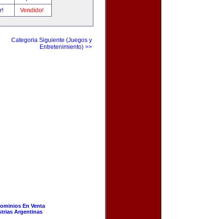
r!
Vendido!
Categoria Siguiente (Juegos y
Entretenimiento) >>
ominios En Venta
strias Argentinas