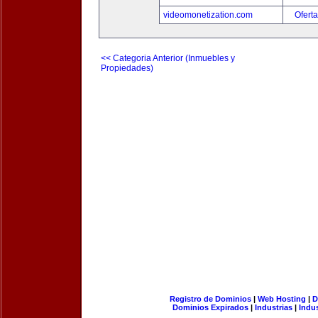
videomonetization.com
Oferta
<< Categoria Anterior (Inmuebles y
Propiedades)
Registro de Dominios
|
Web Hosting
|
D
Dominios Expirados
|
Industrias
|
Indu