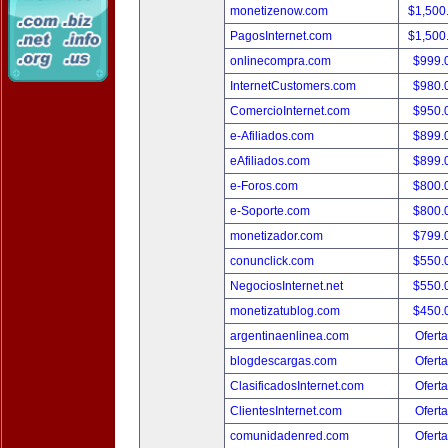
monetizenow.com
$1,500
PagosInternet.com
$1,500
onlinecompra.com
$999.
InternetCustomers.com
$980.
ComercioInternet.com
$950.
e-Afiliados.com
$899.
eAfiliados.com
$899.
e-Foros.com
$800.
e-Soporte.com
$800.
monetizador.com
$799.
conunclick.com
$550.
NegociosInternet.net
$550.
monetizatublog.com
$450.
argentinaenlinea.com
Oferta
blogdescargas.com
Oferta
ClasificadosInternet.com
Oferta
ClientesInternet.com
Oferta
comunidadenred.com
Oferta