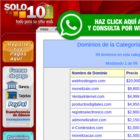
Dominios de la Categorí
99 dominios en esta categ
Mostrando 1 de 99
Nombre de Dominio
Precio
webhostingpro.com
$20,00
monetizalo.com
$9,800
VentasInternet.com
$4,999
productosdigitales.com
$4,950
registroelectronico.com
$2,900
admonetization.com
$2,150
e-Contenidos.com
$1,500
monetizacao.com
$1,500