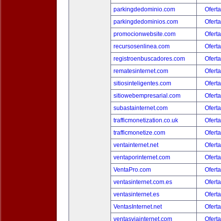
parkingdedominio.com
Oferta
parkingdedominios.com
Oferta
promocionwebsite.com
Oferta
recursosenlinea.com
Oferta
registroenbuscadores.com
Oferta
rematesinternet.com
Oferta
sitiosinteligentes.com
Oferta
sitiowebempresarial.com
Oferta
subastainternet.com
Oferta
trafficmonetization.co.uk
Oferta
trafficmonetize.com
Oferta
ventainternet.net
Oferta
ventaporinternet.com
Oferta
VentaPro.com
Oferta
ventasinternet.com.es
Oferta
ventasinternet.es
Oferta
VentasInternet.net
Oferta
ventasviainternet.com
Oferta