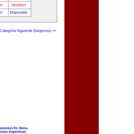
ar!
Vendido!
ar!
Disponible
Categoria Siguiente (Negocios) >>
ominios En Venta
strias Argentinas