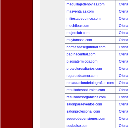
maquillajedenovias.com
Ofert
masventajas.com
Ofert
mifiestadequince.com
Ofert
mochilear.com
Ofert
mujerclub.com
Ofert
muyfamoso.com
Ofert
normasdeseguridad.com
Ofert
paginacentral.com
Ofert
pisosatermicos.com
Ofert
protectoresdiarios.com
Ofert
regalosdeamor.com
Ofert
restauraciondefotografias.com
Ofert
resultadosnaturales.com
Ofert
resultadosorganicos.com
Ofert
salonparaeventos.com
Ofert
salonprofesional.com
Ofert
segurodepensiones.com
Ofert
seubolso.com
Ofert