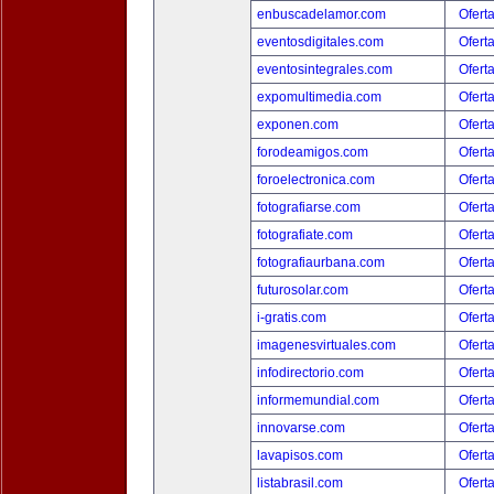
enbuscadelamor.com
Ofert
eventosdigitales.com
Ofert
eventosintegrales.com
Ofert
expomultimedia.com
Ofert
exponen.com
Ofert
forodeamigos.com
Ofert
foroelectronica.com
Ofert
fotografiarse.com
Ofert
fotografiate.com
Ofert
fotografiaurbana.com
Ofert
futurosolar.com
Ofert
i-gratis.com
Ofert
imagenesvirtuales.com
Ofert
infodirectorio.com
Ofert
informemundial.com
Ofert
innovarse.com
Ofert
lavapisos.com
Ofert
listabrasil.com
Ofert