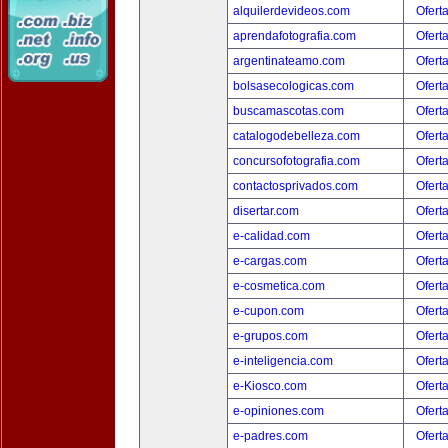
alquilerdevideos.com
Ofert
aprendafotografia.com
Ofert
argentinateamo.com
Ofert
bolsasecologicas.com
Ofert
buscamascotas.com
Ofert
catalogodebelleza.com
Ofert
concursofotografia.com
Ofert
contactosprivados.com
Ofert
disertar.com
Ofert
e-calidad.com
Ofert
e-cargas.com
Ofert
e-cosmetica.com
Ofert
e-cupon.com
Ofert
e-grupos.com
Ofert
e-inteligencia.com
Ofert
e-Kiosco.com
Ofert
e-opiniones.com
Ofert
e-padres.com
Ofert