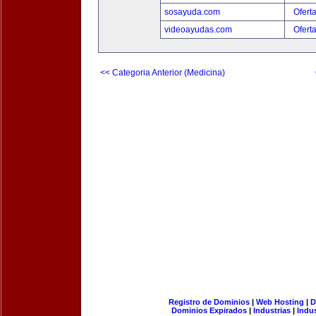
sosayuda.com
Ofert
videoayudas.com
Ofert
<< Categoria Anterior (Medicina)
Registro de Dominios
|
Web Hosting
|
D
Dominios Expirados
|
Industrias
|
Indu