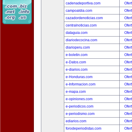
cadenadeportiva.com
Ofer
campoaldia.com
Ofer
cazadordenoticias.com
Ofer
centralnoticias.com
Ofer
dataguia.com
Ofer
diariodecocina.com
Ofer
diarioperu.com
Ofer
e-boletin.com
Ofer
e-Datos.com
Ofer
e-diarios.com
Ofer
e-Honduras.com
Ofer
e-Informacion.com
Ofer
e-mapa.com
Ofer
e-opiniones.com
Ofer
e-periodicos.com
Ofer
e-periodismo.com
Ofer
ediarios.com
Ofer
forodeperiodistas.com
Ofer