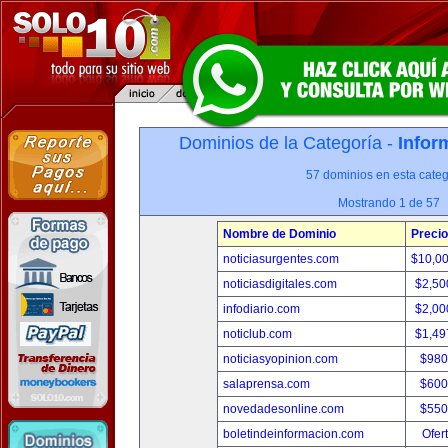
Dominios de la Categoría -
Infor
57 dominios en esta categ
Mostrando 1 de 57
Nombre de Dominio
Precio
noticiasurgentes.com
$10,0
noticiasdigitales.com
$2,50
infodiario.com
$2,00
noticlub.com
$1,49
noticiasyopinion.com
$980
salaprensa.com
$600
novedadesonline.com
$550
boletindeinformacion.com
Ofer