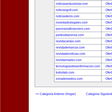
noticiasentucelular.com
Ofer
noticiasgolf.com
Ofer
noticiastenis.com
Ofer
novedadeslegales.com
Ofer
panoramafinanciero.com
Ofer
partesdeprensa.com
Ofer
revistacampo.com
Ofer
revistademarcas.com
Ofer
revistadenoticias.com
Ofer
revistaempleo.com
Ofer
tecnologiasdelainformacion.com
Ofer
tododato.com
Ofer
zonademedios.com
Ofer
<< Categoria Anterior (Hogar)
Categoria Siguient