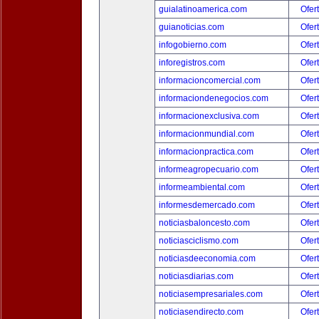
guialatinoamerica.com
Ofer
guianoticias.com
Ofer
infogobierno.com
Ofer
inforegistros.com
Ofer
informacioncomercial.com
Ofer
informaciondenegocios.com
Ofer
informacionexclusiva.com
Ofer
informacionmundial.com
Ofer
informacionpractica.com
Ofer
informeagropecuario.com
Ofer
informeambiental.com
Ofer
informesdemercado.com
Ofer
noticiasbaloncesto.com
Ofer
noticiasciclismo.com
Ofer
noticiasdeeconomia.com
Ofer
noticiasdiarias.com
Ofer
noticiasempresariales.com
Ofer
noticiasendirecto.com
Ofer