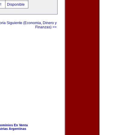
r!
Disponible
ria Siguiente (Economia, Dinero y
Finanzas) >>
ominios En Venta
strias Argentinas