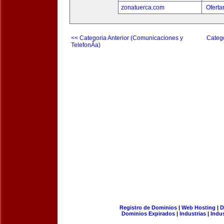
zonatuerca.com
Oferta
<< Categoria Anterior (Comunicaciones y
Catego
TelefonÃ­a)
Registro de Dominios
|
Web Hosting
|
D
Dominios Expirados
|
Industrias
|
Indu