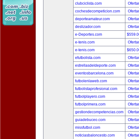
clubciclista.com
Oferta
cochesdecompeticion.com
Oferta
deporteamateur.com
Oferta
deslizador.com
Oferta
e-Deportes.com
$559.
e-tenis.com
Oferta
e-tenis.com
$650.
efutbolista.com
Oferta
estrellasdeldeporte.com
Oferta
eventosbarcelona.com
Oferta
futbolenlaweb.com
Oferta
futbolistaprofesional.com
Oferta
futbolplayero.com
Oferta
futbolprimera.com
Oferta
gestiondecompetencias.com
Oferta
guiadebuceo.com
Oferta
missfutbol.com
Oferta
noticiasbaloncesto.com
Oferta