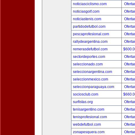
noticiasciclismo.com
Oferta
noticiasgolf.com
Oferta
noticiastenis.com
Oferta
partidodefutbol.com
Oferta
pescaprofesional.com
Oferta
rallydeargentina.com
Oferta
remerasdefutbol.com
$600.
sectordeportes.com
Oferta
seleccionado.com
Oferta
seleccionargentina.com
Oferta
seleccionmexico.com
Oferta
seleccionparaguaya.com
Oferta
sociosclub.com
$660.
surfistas.org
Oferta
tenisargentino.com
Oferta
tenisprofesional.com
Oferta
webdefutbol.com
Oferta
zonapesquera.com
Oferta