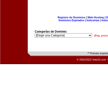
Registro de Dominios
|
Web Hosting
|
D
Dominios Expirados
|
Industrias
|
Indu
Categorías de Dominio:
[Pág. princi
** Precios expre
© 2002/2022 Solo10.com