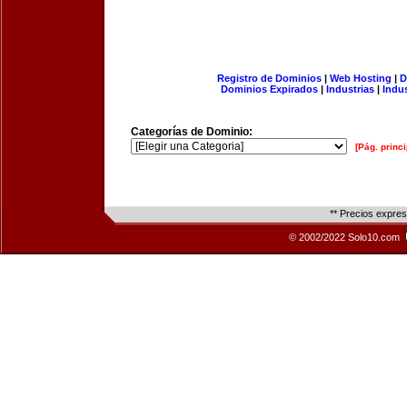
Registro de Dominios
|
Web Hosting
|
D
Dominios Expirados
|
Industrias
|
Indu
Categorías de Dominio:
[Pág. princi
** Precios expre
© 2002/2022 Solo10.com