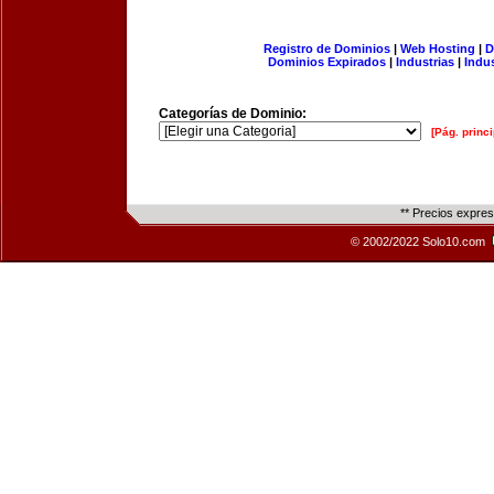
Registro de Dominios
|
Web Hosting
|
D
Dominios Expirados
|
Industrias
|
Indu
Categorías de Dominio:
[Pág. princi
** Precios expre
© 2002/2022 Solo10.com