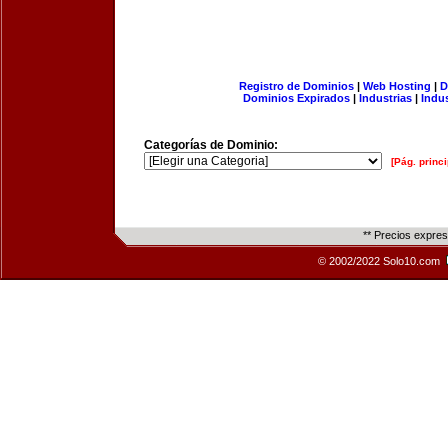
Registro de Dominios
|
Web Hosting
|
D
Dominios Expirados
|
Industrias
|
Indu
Categorías de Dominio:
[Pág. princi
** Precios expre
© 2002/2022 Solo10.com