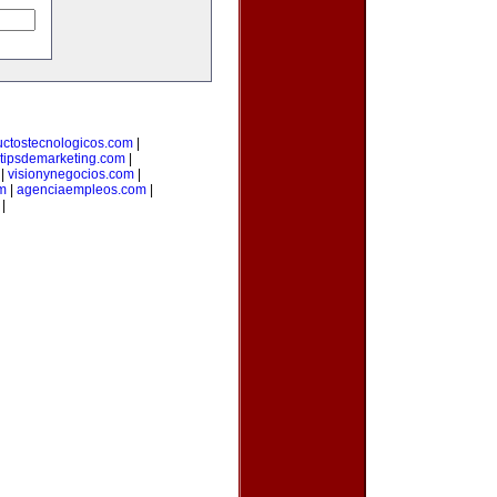
uctostecnologicos.com
|
tipsdemarketing.com
|
|
visionynegocios.com
|
om
|
agenciaempleos.com
|
|