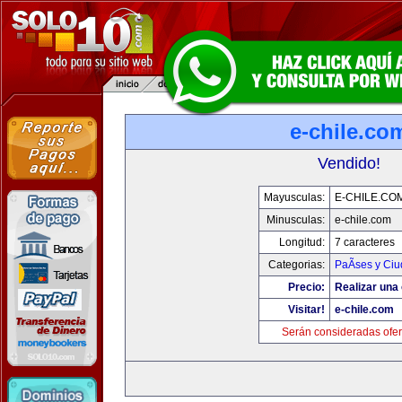
e-chile.co
Vendido!
Mayusculas:
E-CHILE.CO
Minusculas:
e-chile.com
Longitud:
7 caracteres
Categorias:
PaÃ­ses y Ci
Precio:
Realizar una 
Visitar!
e-chile.com
Serán consideradas ofer