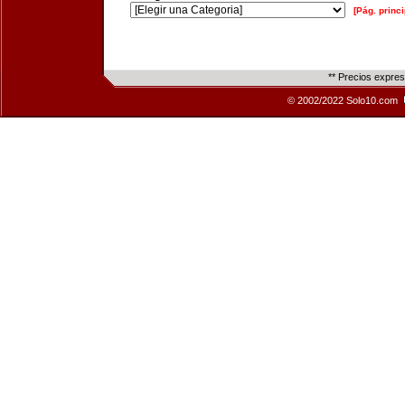
[Pág. princi
** Precios expre
© 2002/2022 Solo10.com