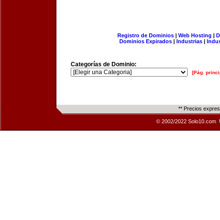
Registro de Dominios
|
Web Hosting
|
D
Dominios Expirados
|
Industrias
|
Indu
Categorías de Dominio:
[Pág. princi
** Precios expre
© 2002/2022 Solo10.com