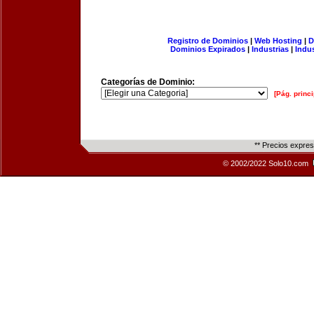
Registro de Dominios
|
Web Hosting
|
D
Dominios Expirados
|
Industrias
|
Indu
Categorías de Dominio:
[Pág. princi
** Precios expre
© 2002/2022 Solo10.com