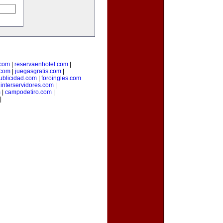
.com
|
reservaenhotel.com
|
.com
|
juegasgratis.com
|
ublicidad.com
|
foroingles.com
|
interservidores.com
|
m
|
campodetiro.com
|
|