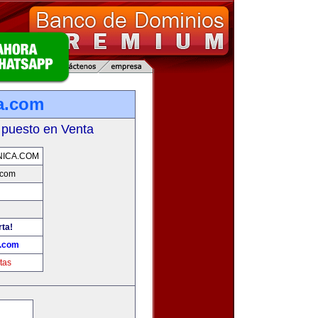
a.com
 puesto en Venta
NICA.COM
.com
rta!
a.com
tas