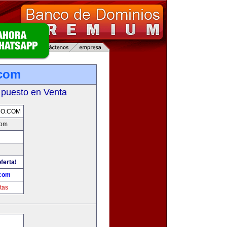
.com
 puesto en Venta
RO.COM
com
ferta!
.com
tas