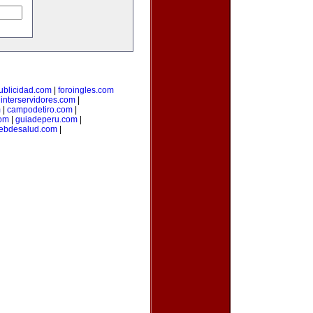
ublicidad.com
|
foroingles.com
|
interservidores.com
|
m
|
campodetiro.com
|
om
|
guiadeperu.com
|
ebdesalud.com
|