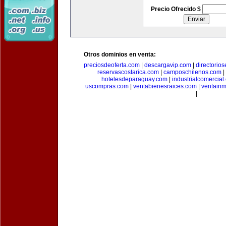
Precio Ofrecido $
Otros dominios en venta:
preciosdeoferta.com
|
descargavip.com
|
directorio
reservascostarica.com
|
camposchilenos.com
|
hotelesdeparaguay.com
|
industrialcomercial
uscompras.com
|
ventabienesraices.com
|
ventain
|