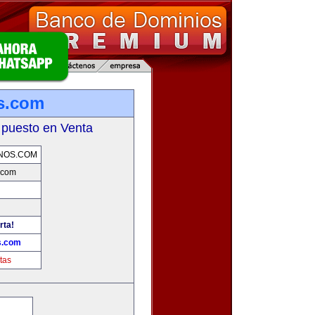
s.com
 puesto en Venta
NOS.COM
.com
rta!
s.com
tas