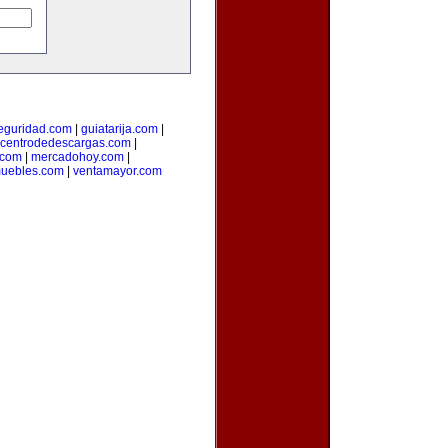
seguridad.com
|
guiatarija.com
|
centrodedescargas.com
|
.com
|
mercadohoy.com
|
muebles.com
|
ventamayor.com