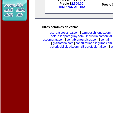
COMPRAR AHORA
Precio $
2,500.00
Precio 
COMPRAR AHORA
Otros dominios en venta:
reservascostarica.com
|
camposchilenos.com
|
hotelesdeparaguay.com
|
industrialcomercial
uscompras.com
|
ventabienesraices.com
|
ventain
|
granoferta.com
|
consultoriadeseguros.com
portalpublicidad.com
|
sitioprofesional.com
|
s