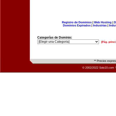
Registro de Dominios
|
Web Hosting
|
D
Dominios Expirados
|
Industrias
|
Indu
Categorías de Dominio:
[Pág. princi
** Precios expre
© 2002/2022 Solo10.com