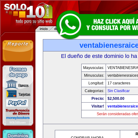
ventabienesraic
El dueño de este dominio lo ha
Mayusculas:
VENTABIENESRA
Minusculas:
ventabienesraice
Longitud:
17 caracteres
Categorias:
Sin Clasificar
Precio:
$2,500.00
Visitar!
ventabienesraic
Serán consideradas ofer
R