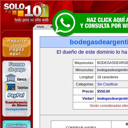
bodegasdeargent
El dueño de este dominio lo ha
Mayusculas:
BODEGASDEARGE
Minusculas:
bodegasdeargenti
Longitud:
18 caracteres
Categorias:
Sin Clasificar
Precio:
$550.00
Visitar!
bodegasdeargenti
Serán consideradas ofer
R