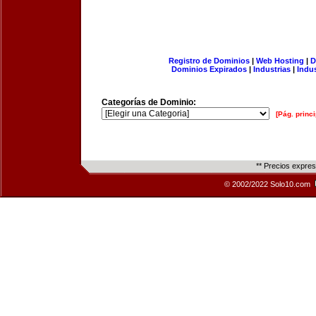
Registro de Dominios
|
Web Hosting
|
D
Dominios Expirados
|
Industrias
|
Indu
Categorías de Dominio:
[Pág. princi
** Precios expre
© 2002/2022 Solo10.com