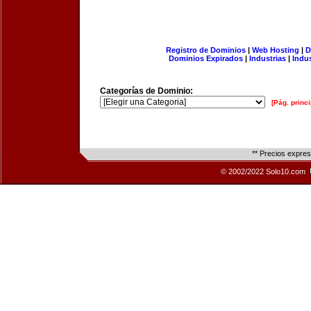
Registro de Dominios
|
Web Hosting
|
D
Dominios Expirados
|
Industrias
|
Indu
Categorías de Dominio:
[Pág. princi
** Precios expre
© 2002/2022 Solo10.com