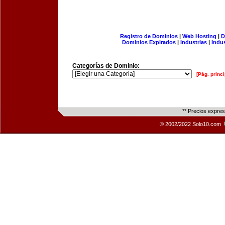
Registro de Dominios
|
Web Hosting
|
D
Dominios Expirados
|
Industrias
|
Indu
Categorías de Dominio:
[Pág. princi
** Precios expre
© 2002/2022 Solo10.com