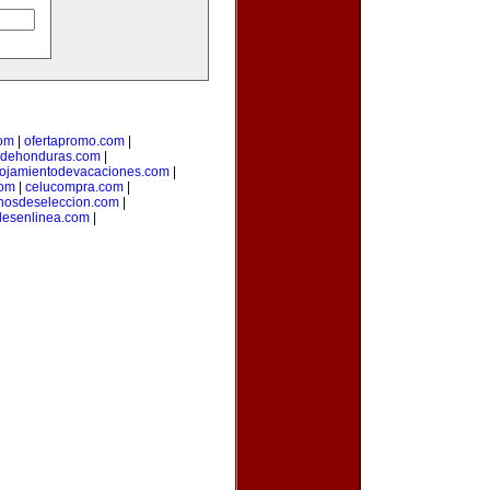
com
|
ofertapromo.com
|
sdehonduras.com
|
lojamientodevacaciones.com
|
com
|
celucompra.com
|
nosdeseleccion.com
|
lesenlinea.com
|