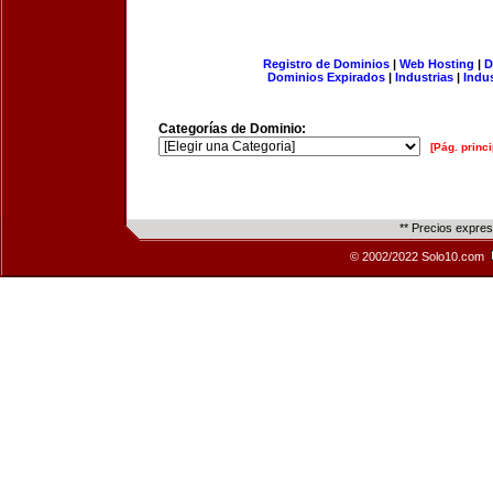
Registro de Dominios
|
Web Hosting
|
D
Dominios Expirados
|
Industrias
|
Indu
Categorías de Dominio:
[Pág. princi
** Precios expre
© 2002/2022 Solo10.com