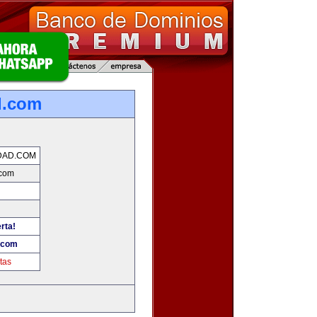
d.com
DAD.COM
.com
rta!
d.com
tas