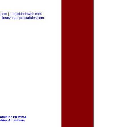
s.com
|
publicidadeweb.com
|
|
finanzasempresariales.com
|
ominios En Venta
strias Argentinas