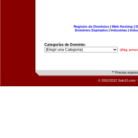
Registro de Dominios
|
Web Hosting
|
D
Dominios Expirados
|
Industrias
|
Indu
Categorías de Dominio:
[Pág. princi
** Precios expre
© 2002/2022 Solo10.com