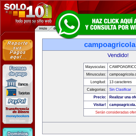
campoagricol
Vendido!
Mayusculas:
CAMPOAGRIC
Minusculas:
campoagricola
Longitud:
13 caracteres
Categorias:
Sin Clasificar
Precio:
Realizar una of
Visitar!
campoagricola
Serán consideradas ofer