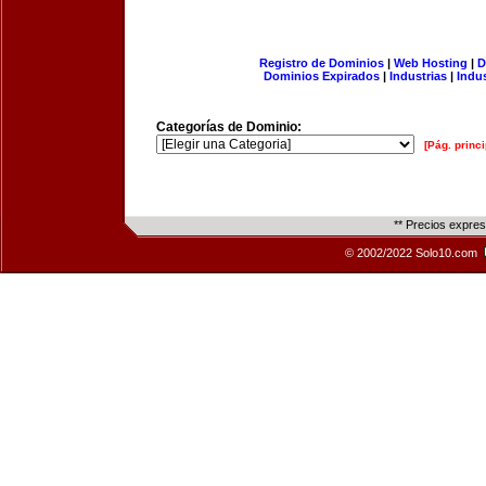
Registro de Dominios
|
Web Hosting
|
D
Dominios Expirados
|
Industrias
|
Indu
Categorías de Dominio:
[Pág. princi
** Precios expre
© 2002/2022 Solo10.com