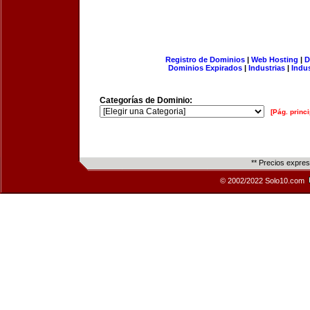
Registro de Dominios
|
Web Hosting
|
D
Dominios Expirados
|
Industrias
|
Indu
Categorías de Dominio:
[Pág. princi
** Precios expre
© 2002/2022 Solo10.com