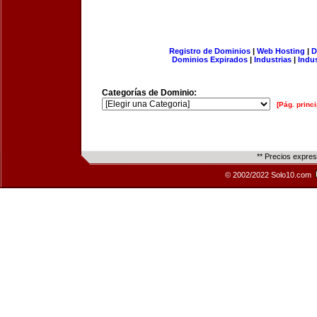
Registro de Dominios
|
Web Hosting
|
D
Dominios Expirados
|
Industrias
|
Indu
Categorías de Dominio:
[Pág. princi
** Precios expre
© 2002/2022 Solo10.com