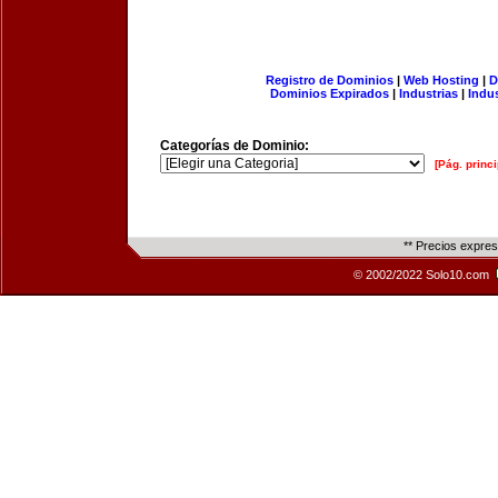
Registro de Dominios
|
Web Hosting
|
D
Dominios Expirados
|
Industrias
|
Indu
Categorías de Dominio:
[Pág. princi
** Precios expre
© 2002/2022 Solo10.com