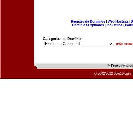
Registro de Dominios
|
Web Hosting
|
D
Dominios Expirados
|
Industrias
|
Indu
Categorías de Dominio:
[Pág. princi
** Precios expre
© 2002/2022 Solo10.com