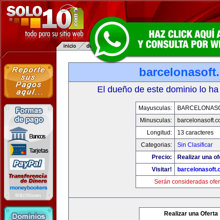
barcelonasoft
El dueño de este dominio lo ha
Mayusculas:
BARCELONAS
Minusculas:
barcelonasoft.
Longitud:
13 caracteres
Categorias:
Sin Clasificar
Precio:
Realizar una of
Visitar!
barcelonasoft
Serán consideradas ofer
Realizar una Oferta