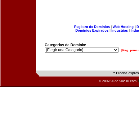
Registro de Dominios
|
Web Hosting
|
D
Dominios Expirados
|
Industrias
|
Indu
Categorías de Dominio:
[Pág. princi
** Precios expre
© 2002/2022 Solo10.com