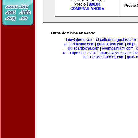
COMPRAR AHORA
Precio $
880.00
Precio 
COMPRAR AHORA
Otros dominios en venta:
infoviajeros.com
|
circuitodenegocios.com
guiaindustria.com
|
guiarafaela.com
|
empre
guiabariloche.com
|
eventosmiami.com
|
foroempresario.com
|
empresasdeservicio.c
industriasculturales.com
|
guiac