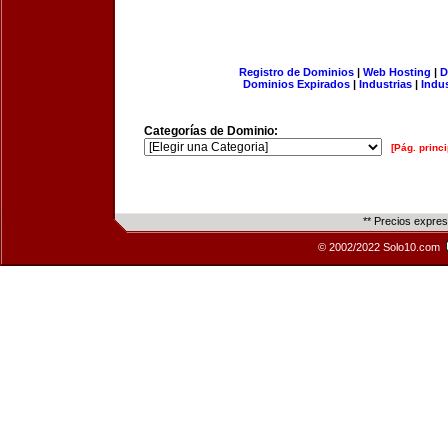
Registro de Dominios
|
Web Hosting
|
D
Dominios Expirados
|
Industrias
|
Indu
Categorías de Dominio:
[Pág. princi
** Precios expre
© 2002/2022 Solo10.com