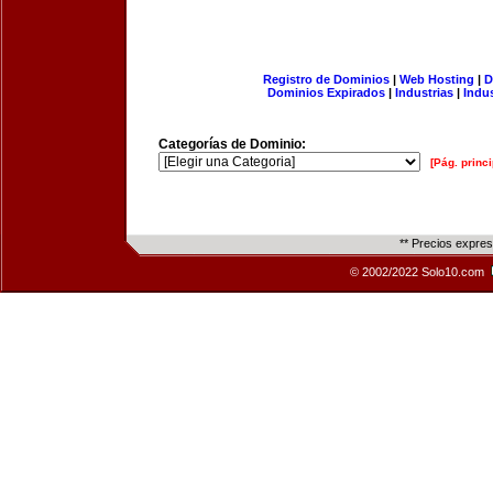
Registro de Dominios
|
Web Hosting
|
D
Dominios Expirados
|
Industrias
|
Indu
Categorías de Dominio:
[Pág. princi
** Precios expre
© 2002/2022 Solo10.com