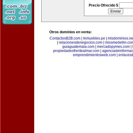
Precio Ofrecido $
Otros dominios en venta:
ContactosB2B.com
|
Inmuebles.pe
|
misdominios.ne
|
relacionesdenegocios.com
|
missmedellin.co
guiaguatemala.com
|
mercadopymes.com
|
propiedadesfrentealmar.com
|
agenciadeinforma
emprendimientosweb.com
|
enlaces