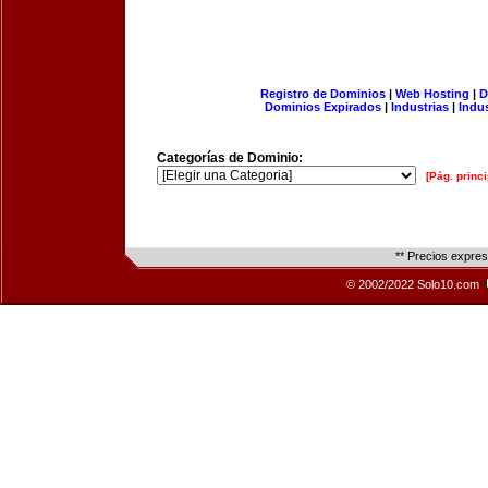
Registro de Dominios
|
Web Hosting
|
D
Dominios Expirados
|
Industrias
|
Indu
Categorías de Dominio:
[Pág. princi
** Precios expre
© 2002/2022 Solo10.com