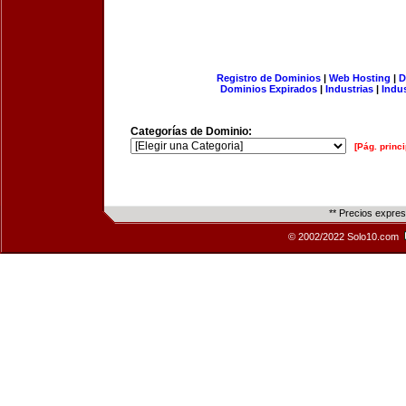
Registro de Dominios
|
Web Hosting
|
D
Dominios Expirados
|
Industrias
|
Indu
Categorías de Dominio:
[Pág. princi
** Precios expre
© 2002/2022 Solo10.com