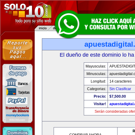
apuestadigita
El dueño de este dominio lo ha
Mayusculas:
APUESTADIGI
Minusculas:
apuestadigital
Longitud:
14 caracteres
Categorias:
Sin Clasificar
Precio:
$7,500.00
Visitar!
apuestadigital
Serán consideradas ofer
R