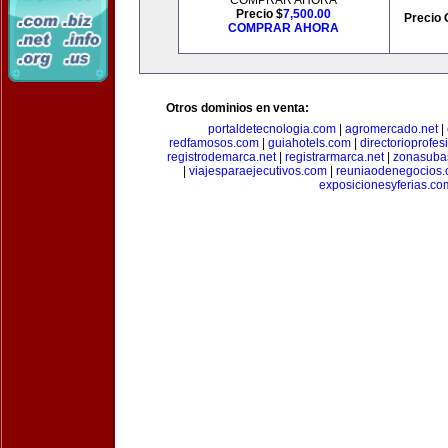
COMPRAR AHORA
Precio $
7,500.00
Precio 
COMPRAR AHORA
Otros dominios en venta:
portaldetecnologia.com
|
agromercado.net
|
redfamosos.com
|
guiahotels.com
|
directorioprofes
registrodemarca.net
|
registrarmarca.net
|
zonasuba
|
viajesparaejecutivos.com
|
reuniaodenegocios
exposicionesyferias.co