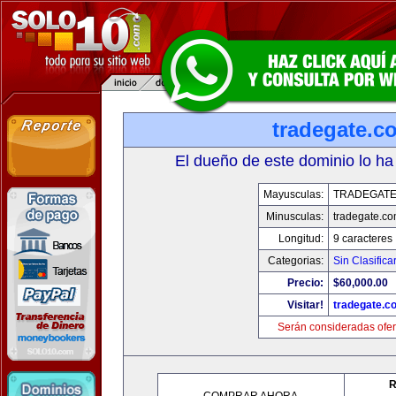
tradegate.c
El dueño de este dominio lo ha
Mayusculas:
TRADEGAT
Minusculas:
tradegate.c
Longitud:
9 caracteres
Categorias:
Sin Clasifica
Precio:
$60,000.00
Visitar!
tradegate.c
Serán consideradas ofer
R