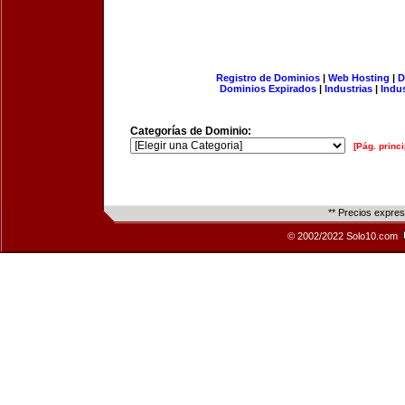
Registro de Dominios
|
Web Hosting
|
D
Dominios Expirados
|
Industrias
|
Indu
Categorías de Dominio:
[Pág. princi
** Precios expre
© 2002/2022 Solo10.com