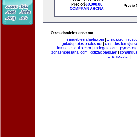
COMPRAR AHORA
Precio $
60,000.00
Precio 
COMPRAR AHORA
Otros dominios en venta:
inmueblesrafaela.com
|
turnos.org
|
redso
guiadeprofesionales.net
|
calzadosdemujer.
inmueblesquito.com
|
tradegate.com
|
pymes.or
zonaempresarial.com
|
cotizaciones.net
|
zonaindus
turismo.co.cr
|