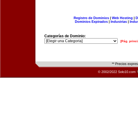
Registro de Dominios
|
Web Hosting
|
D
Dominios Expirados
|
Industrias
|
Indu
Categorías de Dominio:
[Pág. princi
** Precios expre
© 2002/2022 Solo10.com