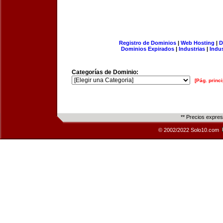
Registro de Dominios
|
Web Hosting
|
D
Dominios Expirados
|
Industrias
|
Indu
Categorías de Dominio:
[Pág. princi
** Precios expre
© 2002/2022 Solo10.com