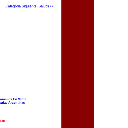
Categoria Siguiente (Salud) >>
ominios En Venta
strias Argentinas
pal]