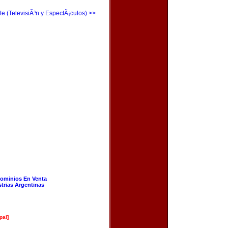
te (TelevisiÃ³n y EspectÃ¡culos) >>
ominios En Venta
strias Argentinas
pal]