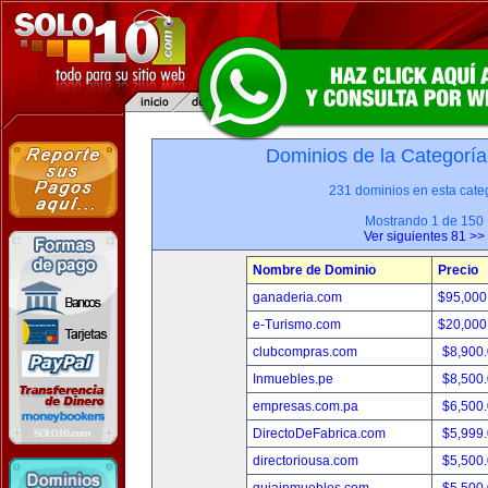
Dominios de la Categoría
231 dominios en esta categ
Mostrando 1 de 150
Ver siguientes 81 >>
Nombre de Dominio
Precio
ganaderia.com
$95,000
e-Turismo.com
$20,000
clubcompras.com
$8,900
Inmuebles.pe
$8,500
empresas.com.pa
$6,500
DirectoDeFabrica.com
$5,999
directoriousa.com
$5,500