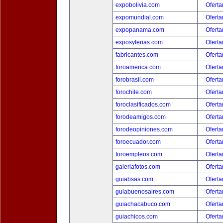
expobolivia.com
Oferta
expomundial.com
Oferta
expopanama.com
Oferta
exposyferias.com
Oferta
fabricantes.com
Oferta
foroamerica.com
Oferta
forobrasil.com
Oferta
forochile.com
Oferta
foroclasificados.com
Oferta
forodeamigos.com
Oferta
forodeopiniones.com
Oferta
foroecuador.com
Oferta
foroempleos.com
Oferta
galeriafotos.com
Oferta
guiabsas.com
Oferta
guiabuenosaires.com
Oferta
guiachacabuco.com
Oferta
guiachicos.com
Oferta