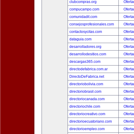
clubcompras.org
Oferta
compucampo.com
Oferta
comunidadit.com
Oferta
consejosprofesionales.com
Oferta
contactosycitas.com
Oferta
dataguia.com
Oferta
desarrolladores.org
Oferta
desarrollodesitios.com
Oferta
descargas365.com
Oferta
directodefabrica.com.ar
Oferta
DirectoDeFabrica.net
Oferta
directoriobolivia.com
Oferta
directoriobrasil.com
Oferta
directoriocanada.com
Oferta
directoriochile.com
Oferta
directoriocreativo.com
Oferta
directorioecuatoriano.com
Oferta
directorioempleo.com
Oferta