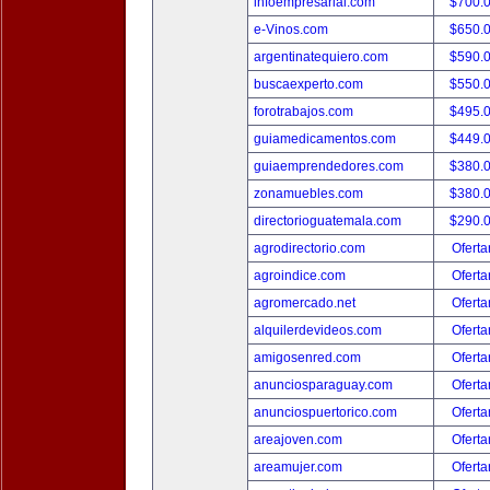
infoempresarial.com
$700.
e-Vinos.com
$650.
argentinatequiero.com
$590.
buscaexperto.com
$550.
forotrabajos.com
$495.
guiamedicamentos.com
$449.
guiaemprendedores.com
$380.
zonamuebles.com
$380.
directorioguatemala.com
$290.
agrodirectorio.com
Oferta
agroindice.com
Oferta
agromercado.net
Oferta
alquilerdevideos.com
Oferta
amigosenred.com
Oferta
anunciosparaguay.com
Oferta
anunciospuertorico.com
Oferta
areajoven.com
Oferta
areamujer.com
Oferta