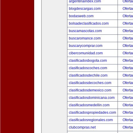
argentinaindex.com
Oferta
blogdescargas.com
Oferta
bodasweb.com
Oferta
bolsadeclasificados.com
Oferta
buscamascotas.com
Oferta
buscaromance.com
Oferta
buscarycomprar.com
Oferta
cibercomunidad.com
Oferta
clasificadosbogota.com
Oferta
clasificadoscoches.com
Oferta
clasificadosdechile.com
Oferta
clasificadosdecoches.com
Oferta
clasificadosdemexico.com
Oferta
clasificadosdominicana.com
Oferta
clasificadosmedellin.com
Oferta
clasificadospropiedades.com
Oferta
clasificadosregionales.com
Oferta
clubcompras.net
Oferta