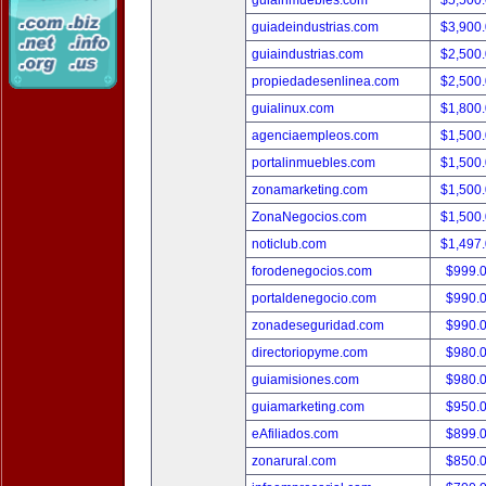
guiainmuebles.com
$5,500
guiadeindustrias.com
$3,900
guiaindustrias.com
$2,500
propiedadesenlinea.com
$2,500
guialinux.com
$1,800
agenciaempleos.com
$1,500
portalinmuebles.com
$1,500
zonamarketing.com
$1,500
ZonaNegocios.com
$1,500
noticlub.com
$1,497
forodenegocios.com
$999.
portaldenegocio.com
$990.
zonadeseguridad.com
$990.
directoriopyme.com
$980.
guiamisiones.com
$980.
guiamarketing.com
$950.
eAfiliados.com
$899.
zonarural.com
$850.