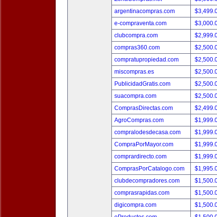
argentinacompras.com
$3,499.
e-compraventa.com
$3,000.
clubcompra.com
$2,999.
compras360.com
$2,500.
compratupropiedad.com
$2,500.
miscompras.es
$2,500.
PublicidadGratis.com
$2,500.
suacompra.com
$2,500.
ComprasDirectas.com
$2,499.
AgroCompras.com
$1,999.
compralodesdecasa.com
$1,999.
CompraPorMayor.com
$1,999.
comprardirecto.com
$1,999.
ComprasPorCatalogo.com
$1,995.
clubdecompradores.com
$1,500.
comprasrapidas.com
$1,500.
digicompra.com
$1,500.