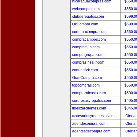
nicaraguacompras.com
$650.
webcompra.com
$650.
clubderegalos.com
$599.
OkCompra.com
$599.
cordobacompra.com
$560.
compracampos.com
$550.
compraclub.com
$550.
compragrupal.com
$550.
comprasinsalir.com
$550.
conunclick.com
$550.
GranCompra.com
$550.
topcompras.com
$550.
compraralcosto.com
$500.
sorpresasyregalos.com
$495.
fidelizarclientes.com
$345.
accesoriosyrepuestos.com
Ofertar
adondecomprar.com
Ofertar
agentesdecompra.com
Ofertar