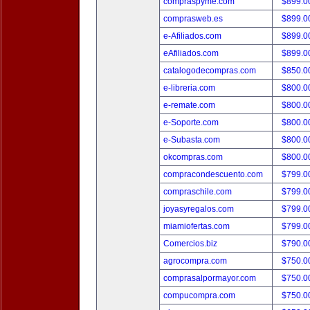
compraspyme.com
$899.
comprasweb.es
$899.
e-Afiliados.com
$899.
eAfiliados.com
$899.
catalogodecompras.com
$850.
e-libreria.com
$800.
e-remate.com
$800.
e-Soporte.com
$800.
e-Subasta.com
$800.
okcompras.com
$800.
compracondescuento.com
$799.
compraschile.com
$799.
joyasyregalos.com
$799.
miamiofertas.com
$799.
Comercios.biz
$790.
agrocompra.com
$750.
comprasalpormayor.com
$750.
compucompra.com
$750.