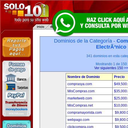
Dominios de la Categoría -
Com
ElectrÃ³nico
341 dominios en esta categ
Mostrando 1 de 150
Ver siguientes 150 >>
Nombre de Dominio
Precio
comprasya.com
$49,500
MisCompras.com
$35,000
marketweb.com
$25,000
MisCompras.net
$10,000
compramayorista.com
$9,800.
webpago.com
$9,800.
clickcompra.com
$9,500.