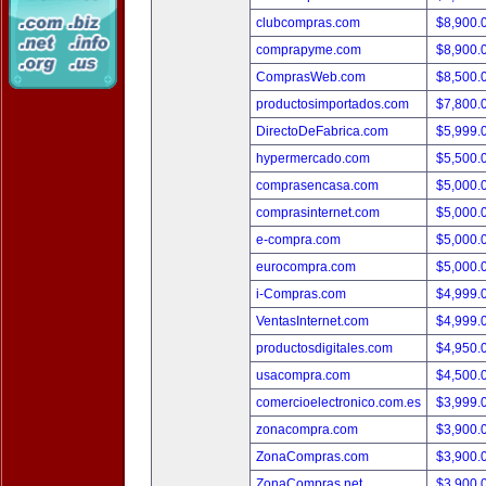
clubcompras.com
$8,900.
comprapyme.com
$8,900.
ComprasWeb.com
$8,500.
productosimportados.com
$7,800.
DirectoDeFabrica.com
$5,999.
hypermercado.com
$5,500.
comprasencasa.com
$5,000.
comprasinternet.com
$5,000.
e-compra.com
$5,000.
eurocompra.com
$5,000.
i-Compras.com
$4,999.
VentasInternet.com
$4,999.
productosdigitales.com
$4,950.
usacompra.com
$4,500.
comercioelectronico.com.es
$3,999.
zonacompra.com
$3,900.
ZonaCompras.com
$3,900.
ZonaCompras.net
$3,900.