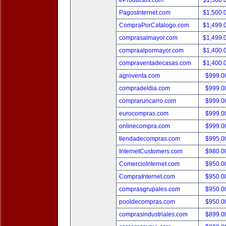
eProductos.com
$1,500.
PagosInternet.com
$1,500.
CompraPorCatalogo.com
$1,499.
comprasalmayor.com
$1,499.
compraalpormayor.com
$1,400.
compraventadecasas.com
$1,400.
agroventa.com
$999.
compradeldia.com
$999.
compraruncarro.com
$999.
eurocompras.com
$999.
onlinecompra.com
$999.
tiendadecompras.com
$995.
InternetCustomers.com
$980.
ComercioInternet.com
$950.
CompraInternet.com
$950.
comprasgrupales.com
$950.
pooldecompras.com
$950.
comprasindustriales.com
$899.