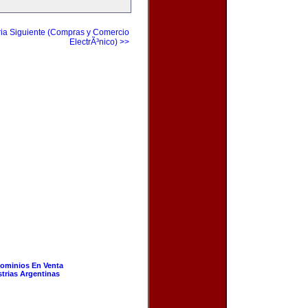
ia Siguiente (Compras y Comercio
ElectrÃ³nico) >>
ominios En Venta
strias Argentinas