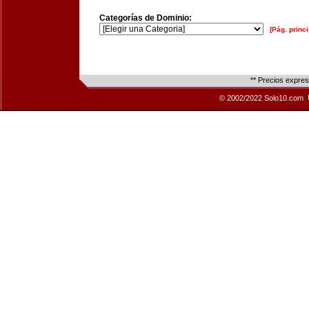
Categorías de Dominio:
[Pág. princi
** Precios expre
© 2002/2022 Solo10.com