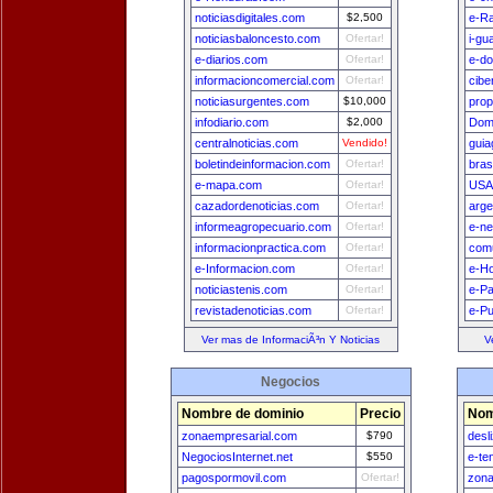
noticiasdigitales.com
$2,500
e-Ra
noticiasbaloncesto.com
Ofertar!
i-gu
e-diarios.com
Ofertar!
e-do
informacioncomercial.com
Ofertar!
cibe
noticiasurgentes.com
$10,000
prop
infodiario.com
$2,000
Dom
centralnoticias.com
Vendido!
guia
boletindeinformacion.com
Ofertar!
bras
e-mapa.com
Ofertar!
USA
cazadordenoticias.com
Ofertar!
arge
informeagropecuario.com
Ofertar!
e-n
informacionpractica.com
Ofertar!
comu
e-Informacion.com
Ofertar!
e-H
noticiastenis.com
Ofertar!
e-P
revistadenoticias.com
Ofertar!
e-Pu
Ver mas de InformaciÃ³n Y Noticias
V
Negocios
Nombre de dominio
Precio
Nom
zonaempresarial.com
$790
desl
NegociosInternet.net
$550
e-te
pagospormovil.com
Ofertar!
zona