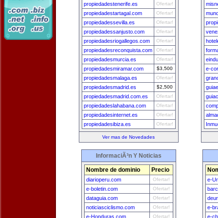
propiedadestenerife.es
Ofertar!
misn
propiedadestartagal.com
Ofertar!
mund
propiedadessevilla.es
Ofertar!
prop
propiedadessanjusto.com
Ofertar!
vene
propiedadesriogallegos.com
Ofertar!
hote
propiedadesreconquista.com
Ofertar!
form
propiedadesmurcia.es
Ofertar!
eind
propiedadesmiramar.com
$3,500
e-co
propiedadesmalaga.es
Ofertar!
gran
propiedadesmadrid.es
$2,500
guia
propiedadesmadrid.com.es
Ofertar!
guia
propiedadeslahabana.com
Ofertar!
comp
propiedadesinternet.es
Ofertar!
alma
propiedadesibiza.es
Ofertar!
Inmu
Ver mas de Novedades
InformaciÃ³n Y Noticias
Nombre de dominio
Precio
Nom
diarioperu.com
Ofertar!
e-U
e-boletin.com
Ofertar!
bar
dataguia.com
Ofertar!
deu
noticiasciclismo.com
Ofertar!
e-br
e-Honduras.com
Ofertar!
e-ch