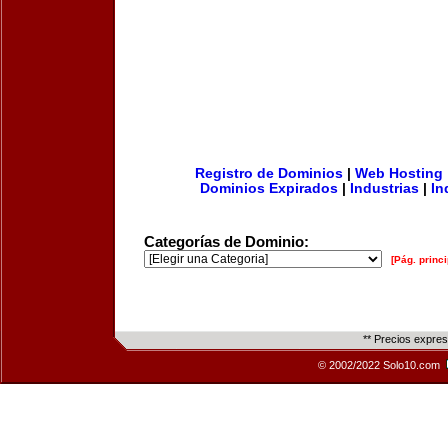
Registro de Dominios
|
Web Hosting
Dominios Expirados
|
Industrias
|
In
Categorías de Dominio:
[Pág. princi
** Precios expre
© 2002/2022 Solo10.com