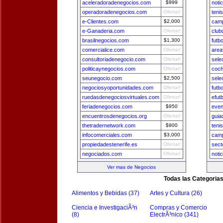
aceleradoradenegocios.com
$999
noti
operadoradenegocios.com
Ofertar!
teni
e-Clientes.com
$2,000
camp
e-Ganaderia.com
Ofertar!
club
brasilnegocios.com
$1,300
futb
comercialice.com
Ofertar!
area
consultoriadenegocio.com
Ofertar!
sele
politicaynegocios.com
Ofertar!
coch
seunegocio.com
$2,500
sele
negociosyoportunidades.com
Ofertar!
futb
ruedasdenegociosvirtuales.com
Ofertar!
efut
feriadenegocios.com
$950
even
encuentrosdenegocios.org
Ofertar!
guia
thetradernetwork.com
$900
teni
infocomerciales.com
$3,000
camp
propiedadestenerife.es
Ofertar!
sect
negociados.com
Ofertar!
noti
Ver mas de Negocios
Todas las Categoria
Alimentos y Bebidas (37)
Artes y Cultura (26)
Ciencia e InvestigaciÃ³n
Compras y Comercio
(8)
ElectrÃ³nico (341)