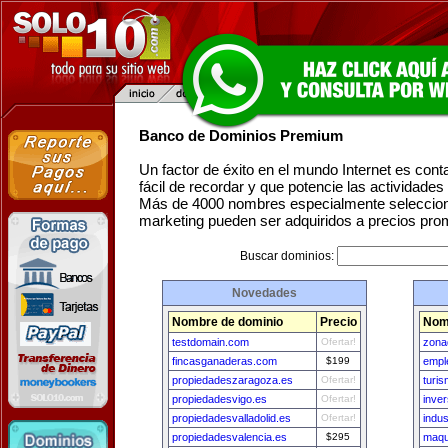
Banco de Dominios Premium
Un factor de éxito en el mundo Internet es con
fácil de recordar y que potencie las actividade
Más de 4000 nombres especialmente seleccion
marketing pueden ser adquiridos a precios pro
Buscar dominios:
Novedades
Nombre de dominio
Precio
Nom
testdomain.com
Ofertar!
zona
fincasganaderas.com
$199
empl
propiedadeszaragoza.es
Ofertar!
turi
propiedadesvigo.es
Ofertar!
inver
propiedadesvalladolid.es
Ofertar!
indu
propiedadesvalencia.es
$295
maqu