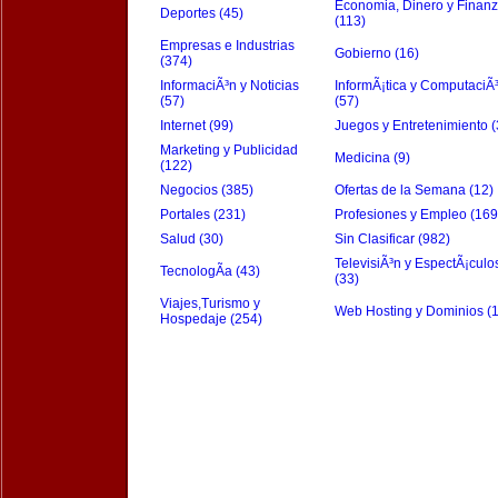
Economia, Dinero y Finan
Deportes (45)
(113)
Empresas e Industrias
Gobierno (16)
(374)
InformaciÃ³n y Noticias
InformÃ¡tica y ComputaciÃ
(57)
(57)
Internet (99)
Juegos y Entretenimiento (
Marketing y Publicidad
Medicina (9)
(122)
Negocios (385)
Ofertas de la Semana (12)
Portales (231)
Profesiones y Empleo (169
Salud (30)
Sin Clasificar (982)
TelevisiÃ³n y EspectÃ¡culo
TecnologÃ­a (43)
(33)
Viajes,Turismo y
Web Hosting y Dominios (
Hospedaje (254)